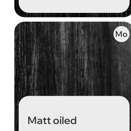
Mo
Matt oiled