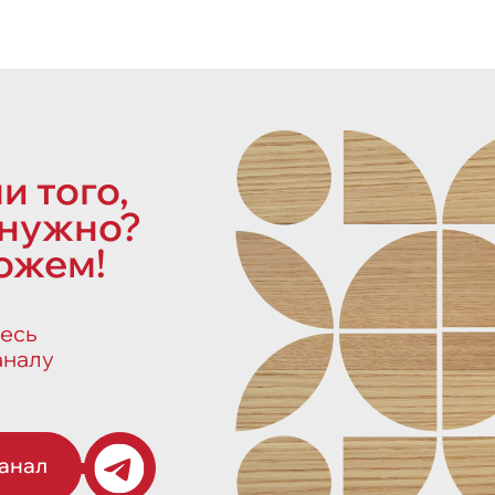
и того,
 нужно?
ожем!
есь
аналу
канал