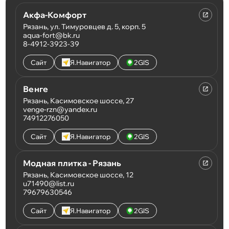
Акфа-Комфорт
Рязань, ул. Тимуровцев д. 5, корп. 5
aqua-fort@bk.ru
8-4912-3923-39
Сайт
Я.Навигатор
2GIS
Венге
Рязань, Касимовское шоссе, 27
venge-rzn@yandex.ru
74912276050
Сайт
Я.Навигатор
2GIS
Модная плитка - Рязань
Рязань, Касимовское шоссе, 12
u71490@list.ru
79679630546
Сайт
Я.Навигатор
2GIS