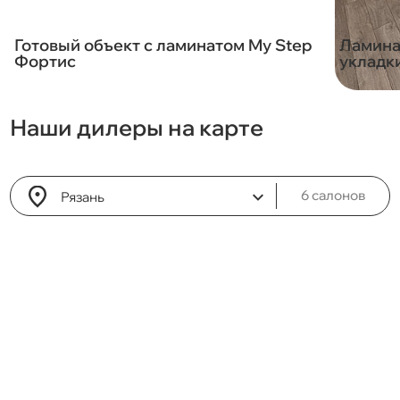
Готовый объект с ламинатом My Step
Ламина
Фортис
укладк
Наши
дилеры на карте
6 салонов
Рязань