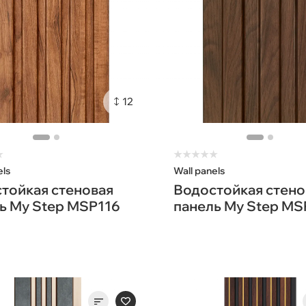
12
★
★
★
★
★
★
els
Wall panels
тойкая стеновая
Водостойкая стено
ь My Step MSP116
панель My Step MS