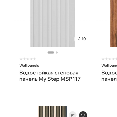
10
★
★
★
★
★
★
★
★
★
Wall panels
Wall pan
Водостойкая стеновая
Водос
панель My Step MSP117
панел