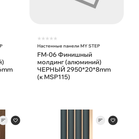
★
★
★
★
★
P
Настенные панели MY STEP
FM-06 Финишный
й)
молдинг (алюминий)
*6mm
ЧЕРНЫЙ 2950*20*8mm
(к MSP115)