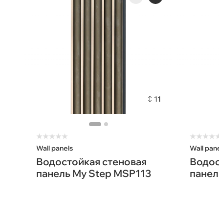
11
★
★
★
★
★
★
★
★
★
Wall panels
Wall pan
Водостойкая стеновая
Водос
панель My Step MSP113
панел