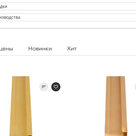
адки
изводства
 цены
Новинки
Хит