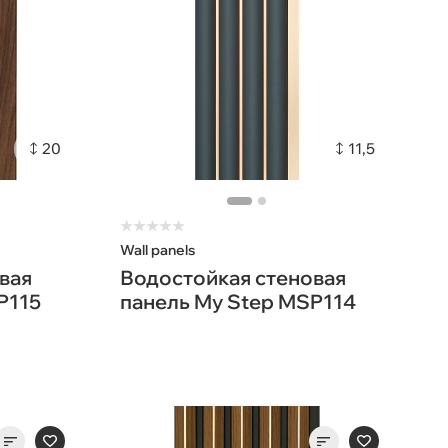
20
11,5
★
★
★
★
★
Wall panels
вая
Водостойкая стеновая
P115
панель My Step MSP114