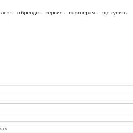
талог
о бренде
сервис
партнерам
где купить
ость