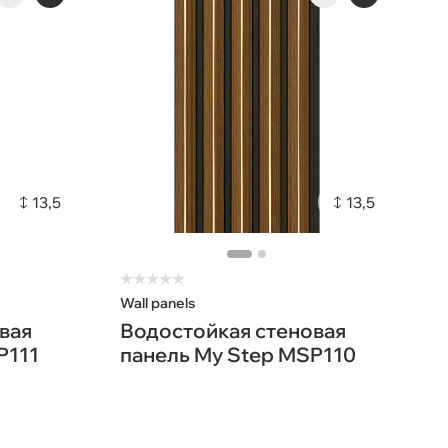
13,5
13,5
★
★
★
★
★
Wall panels
вая
Водостойкая стеновая
P111
панель My Step MSP110