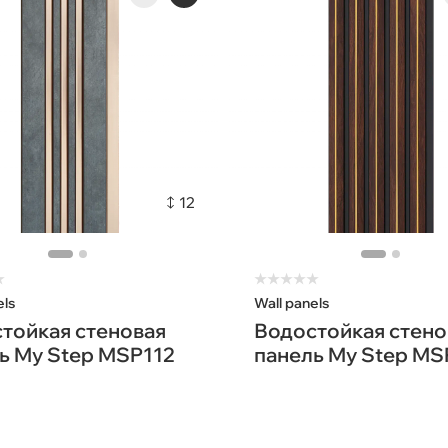
12
★
★
★
★
★
★
els
Wall panels
тойкая стеновая
Водостойкая стено
ь My Step MSP112
панель My Step MS