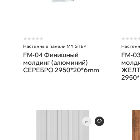
★
★
★
★
★
★
★
★
★
Настенные панели MY STEP
Настенн
FM-04 Финишный
FM-0
молдинг (алюминий)
молди
СЕРЕБРО 2950*20*6mm
ЖЕЛТ
2950