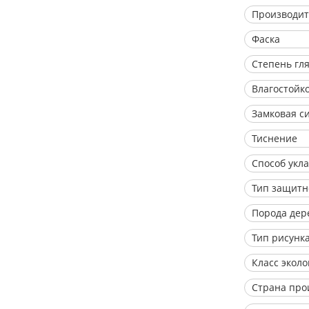
Производит
Фаска
Степень гл
Влагостойк
Замковая с
Тиснение
Способ укл
Тип защитн
Порода дер
Тип рисунк
Класс экол
Страна про