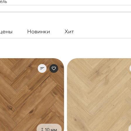
ель
 цены
Новинки
Хит
10 мм