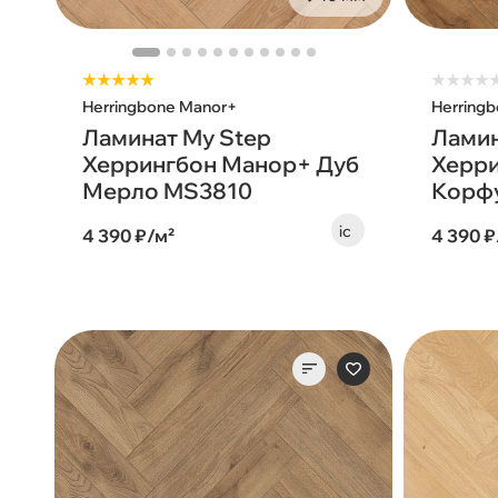
★★★★★
★
★
★
★
Herringbone Manor+
Herring
Ламинат My Step
Ламин
Херрингбон Манор+ Дуб
Херри
Мерло MS3810
Корф
4 390 ₽/м²
4 390 ₽