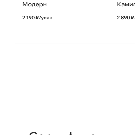
Модерн
Камил
2 190 ₽/упак
2 890 ₽