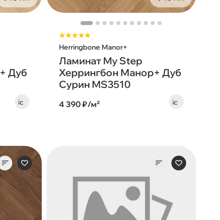
★★★★★
Herringbone Manor+
Ламинат My Step
+ Дуб
Херрингбон Манор+ Дуб
Сурин MS3510
4 390 ₽/м²