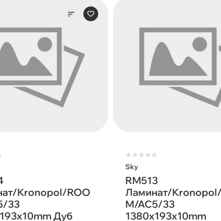
★
★
★
★
★
★
Sky
4
RM513
нат/Kronopol/ROO
Ламинат/Kronopo
5/33
M/AC5/33
х193х10mm Дуб
1380х193х10mm