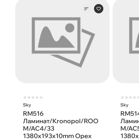
★
★
★
★
★
★
★
★
★
Sky
Sky
RM516
RM51
Ламинат/Kronopol/ROO
Лами
M/AC4/33
M/AC
1380х193х10mm Орех
1380