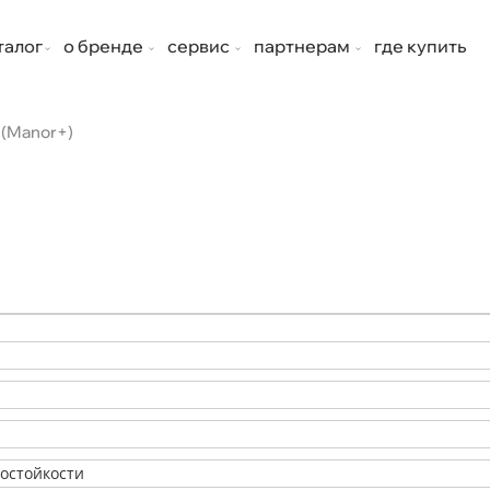
талог
о бренде
сервис
партнерам
где купить
(Manor+)
состойкости