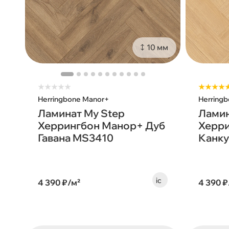
10 мм
★
★
★
★
★
★★★★
Herringbone Manor+
Herring
Ламинат My Step
Ламин
Херрингбон Манор+ Дуб
Херри
Гавана MS3410
Канку
4 390 ₽/м²
4 390 ₽