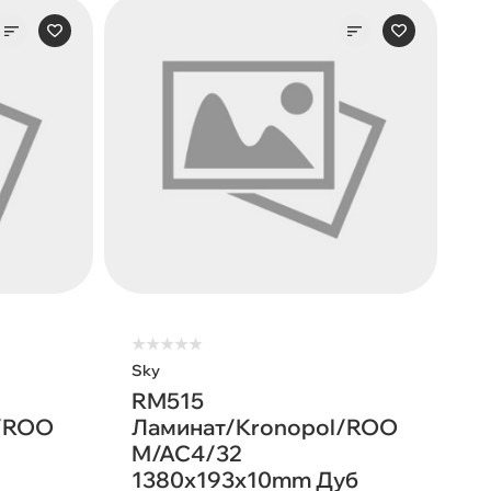
★
★
★
★
★
Sky
RM515
l/ROO
Ламинат/Kronopol/ROO
M/AC4/32
1380х193х10mm Дуб