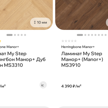
10 мм
★
★
★
★
★
★
bone Manor+
Herringbone Manor+
ат My Step
Ламинат My Step
нгбон Манор+ Дуб
Манор+ (Manor+)
н MS3310
MS3910
/м²
4 390 ₽/м²