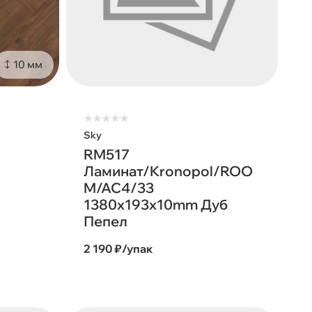
10 мм
★
★
★
★
★
Sky
RM517
Ламинат/Kronopol/ROO
M/AC4/33
1380х193х10mm Дуб
Пепел
2 190 ₽/упак