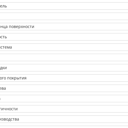
ель
янца поверхности
ость
истема
адки
ого покрытия
ева
а
огичности
изводства