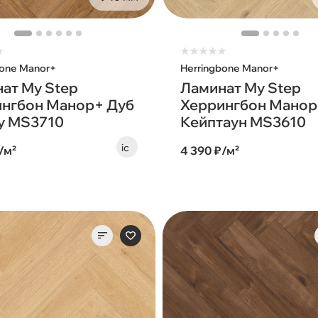
★
★
★
★
★
★
bone Manor+
Herringbone Manor+
ат My Step
Ламинат My Step
нгбон Манор+ Дуб
Херрингбон Манор
у MS3710
Кейптаун MS3610
/м²
4 390 ₽/м²