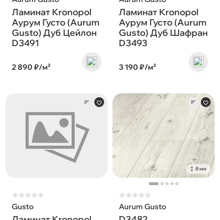
Ламинат Kronopol
Ламинат Kronopol
Аурум Густо (Aurum
Аурум Густо (Aurum
Gusto) Дуб Цейлон
Gusto) Дуб Шафран
D3491
D3493
2 890 ₽/м²
3 190 ₽/м²
8 мм
★
★
★
★
★
★
★
★
★
★
Gusto
Aurum Gusto
Ламинат Kronopol
D3482