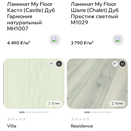
Ламинат My Floor
Ламинат My Floor
Кастл (Castle) Дуб
Шале (Chalet) Дуб
Гармония
Престиж светлый
натуральный
M1029
MH1007
4 490 ₽/м²
3 790 ₽/м²
12 мм
10 мм
★
★
★
★
★
★
★
★
★
★
Villa
Residence