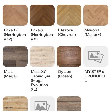
Елка 12
Елка 8
Шеврон
Манор+
(Herringbon
(Herringbon
(Chevron)
(Manor+)
e 12)
e 8)
Мега
Мега ХЛ
Оушен
MY STEP x
(Mega)
Эволюция
(Ocean)
KRONOPO
(Mega
L
Evolution
XL)