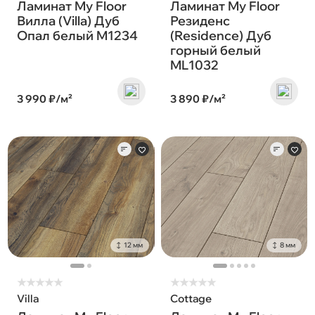
Ламинат My Floor
Ламинат My Floor
Вилла (Villa) Дуб
Резиденс
Опал белый M1234
(Residence) Дуб
горный белый
ML1032
3 990 ₽/м²
3 890 ₽/м²
12 мм
8 мм
★
★
★
★
★
★
★
★
★
★
Villa
Cottage