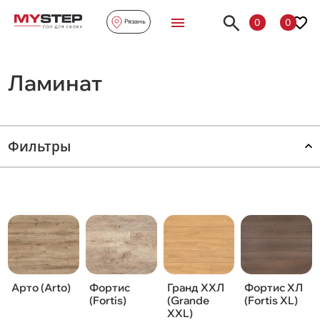
0
0
Рязань
Ламинат
Фильтры
Арто (Arto)
Фортис
Гранд ХХЛ
Фортис ХЛ
(Fortis)
(Grande
(Fortis XL)
XXL)