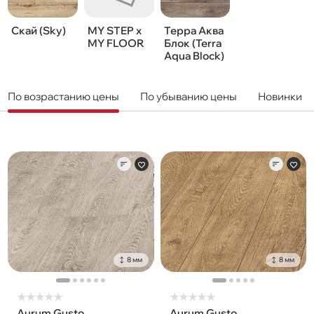
Скай (Sky)
Терра Аква
MY STEP х
Блок (Terra
MY FLOOR
Aqua Block)
По возрастанию цены
По убыванию цены
Новинки
8 мм
8 мм
★
★
★
★
★
★
★
★
★
★
Aurum Gusto
Aurum Gusto