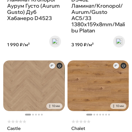
Аурум Густо (Aurum
Ламинат/Kronopol/
Gusto) Дуб
Aurum/Gusto
Хабанеро D4523
AC5/33
1380х159х8mm/Mali
bu Platan
1 990 ₽/м²
3 190 ₽/м²
10 мм
10 мм
★
★
★
★
★
★
★
★
★
★
Castle
Chalet