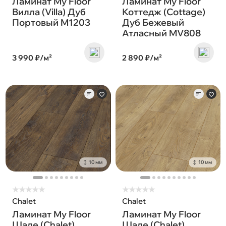
Ламинат My Floor
Ламинат My Floor
Вилла (Villa) Дуб
Коттедж (Cottage)
Портовый M1203
Дуб Бежевый
Атласный MV808
3 990 ₽/м²
2 890 ₽/м²
10 мм
10 мм
★
★
★
★
★
★
★
★
★
★
Chalet
Chalet
Ламинат My Floor
Ламинат My Floor
Шале (Chalet)
Шале (Chalet)