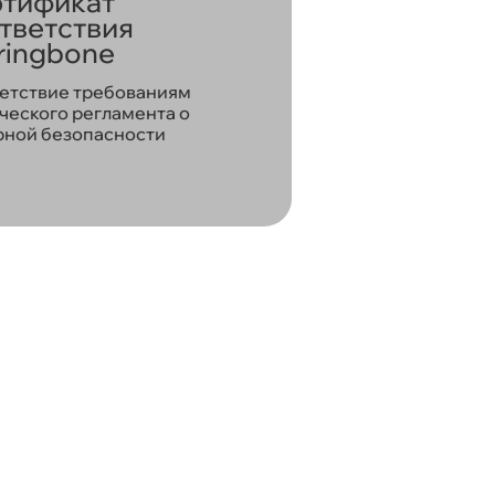
тификат
тветствия
ringbone
етствие требованиям
ческого регламента о
ной безопасности