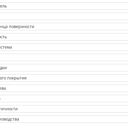
ель
янца поверхности
ость
истема
адки
ого покрытия
ева
а
огичности
изводства