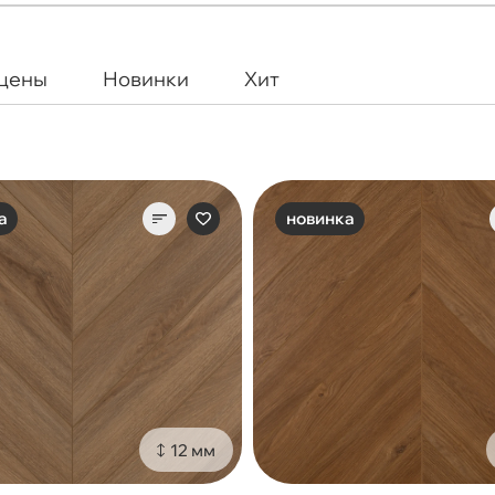
 цены
Новинки
Хит
а
новинка
12 мм