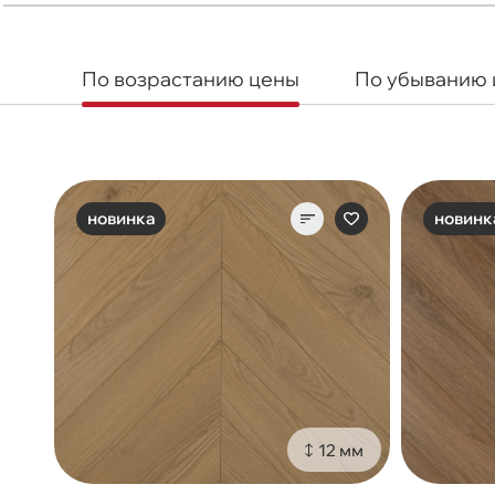
По возрастанию цены
По убыванию
новинка
новинк
12 мм