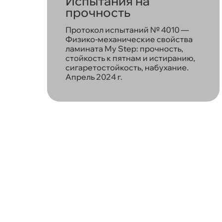
Испытания на
прочность
Протокол испытаний № 4010 —
Физико-механические свойства
ламината My Step: прочность,
стойкость к пятнам и истиранию,
сигаретостойкость, набухание.
Апрель 2024 г.