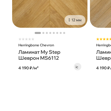
12 мм
★
★
★
★
★
★★★★
Herringbone Chevron
Herring
Ламинат My Step
Ламин
Шеврон MS6112
Шевр
4 190 ₽/м²
4 190 ₽