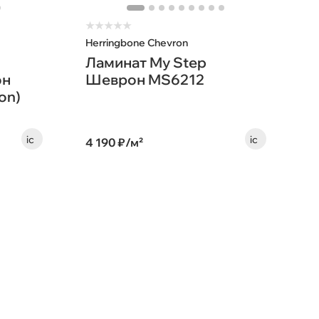
★
★
★
★
★
Herringbone Chevron
Ламинат My Step
он
Шеврон MS6212
on)
4 190 ₽/м²