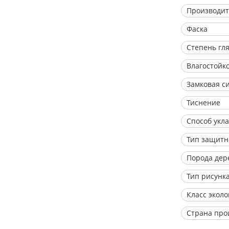
Производит
Фаска
Степень гл
Влагостойк
Замковая с
Тиснение
Способ укл
Тип защитн
Порода дер
Тип рисунк
Класс экол
Страна про