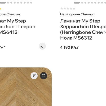
★
★
★
★
★
★
bone Chevron
Herringbone Chevron
ат My Step
Ламинат My Step
ингбон Шеврон
Херрингбон Шевр
 MS6412
(Herringbone Chevr
Нола MS6312
/м²
4 190 ₽/м²