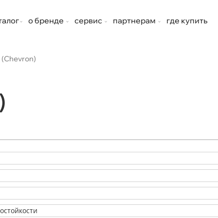
талог
о бренде
сервис
партнерам
где купить
(Chevron)
)
состойкости