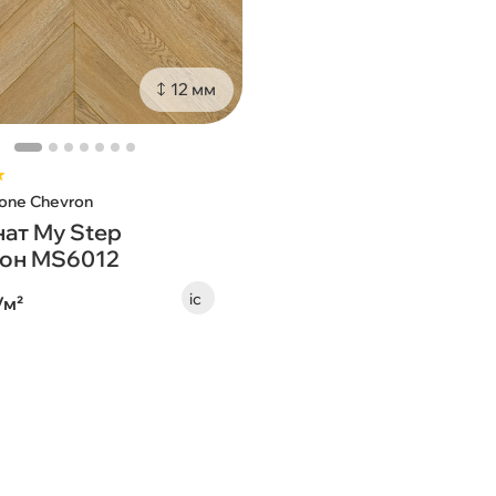
12 мм
★
bone Chevron
ат My Step
он MS6012
/м²