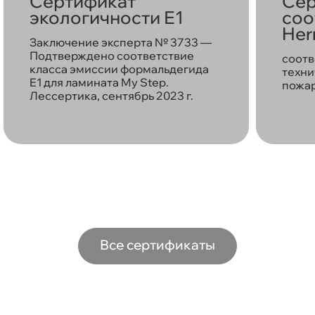
Сертификат
Сер
экологичности Е1
соо
Her
Заключение эксперта № 3733 —
Подтверждено соответствие
соотв
класса эмиссии формальдегида
техни
E1 для ламината My Step.
пожар
Лессертика, сентябрь 2023 г.
Все сертификаты