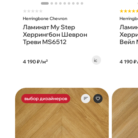
★
★
★
★
★
★★★★
Herringbone Chevron
Herring
Ламинат My Step
Ламин
Херрингбон Шеврон
Херр
Треви MS6512
Вейл
4 190 ₽/м²
4 190 ₽
выбор дизайнеров