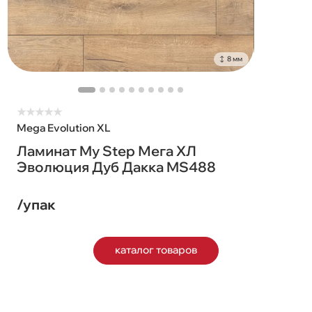
8 мм
★
★
★
★
★
Mega Evolution XL
Ламинат My Step Мега ХЛ
Эволюция Дуб Дакка MS488
/упак
каталог товаров