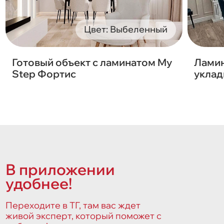
Цвет: Выбеленный
Готовый объект с ламинатом My
Ламин
Step Фортис
уклад
В приложении
удобнее!
Переходите в ТГ, там вас ждет
живой эксперт, который поможет с