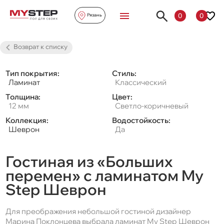
0
0
Рязань
Возврат к списку
Тип покрытия:
Стиль:
Ламинат
Классический
Толщина:
Цвет:
12 мм
Светло-коричневый
Коллекция:
Водостойкость:
Шеврон
Да
Гостиная из «Больших
перемен» с ламинатом My
Step Шеврон
Для преображения небольшой гостиной дизайнер
Марина Поклонцева выбрала ламинат My Step Шеврон