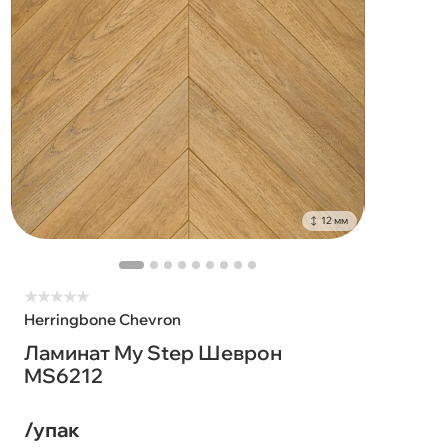
12 мм
★
★
★
★
★
Herringbone Chevron
Ламинат My Step Шеврон
MS6212
/упак